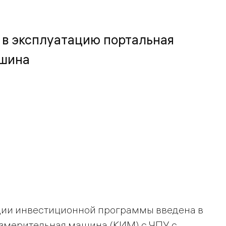
 в эксплуатацию портальная
ашина
ации инвестиционной программы введена в
змерительная машина (КИМ) с ЧПУ с