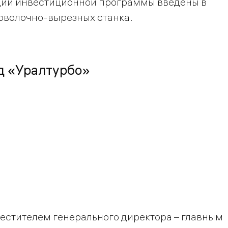
ации инвестиционной программы введены в
оволочно-вырезных станка.
д «Уралтурбо»
местителем генерального директора – главным