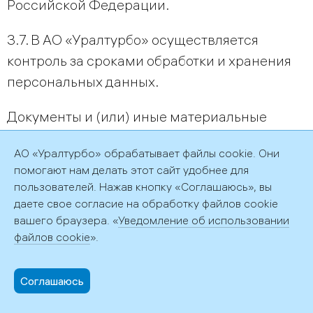
Российской Федерации.
3.7. В АО «Уралтурбо» осуществляется
контроль за сроками обработки и хранения
персональных данных.
Документы и (или) иные материальные
носители, содержащие персональные
АО «Уралтурбо» обрабатывает файлы cookie. Они
данные, а также персональные данные,
помогают нам делать этот сайт удобнее для
содержащиеся в информационных системах
пользователей. Нажав кнопку «Соглашаюсь», вы
персональных данных, файловых сетевых
даете свое согласие на обработку файлов cookie
каталогах или на внешних
вашего браузера. «
Уведомление об использовании
файлов cookie
».
перезаписываемых электронных носителях,
уничтожаются по достижении целей
Соглашаюсь
обработки или при наступлении иных
законных оснований: