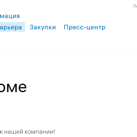
П
рмация
арьера
Закупки
Пресс-центр
юме
 к нашей компании!